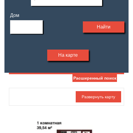
Дом
Найти
На карте
Расширенный поиск
Дата публикации
Жилая площадь
—
Номер объекта
Площадь кухни
—
Санузел
Этаж