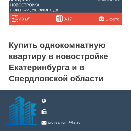
НОВОСТРОЙКА
Г. ОРЕНБУРГ, УЛ. ЮРКИНА, Д.8
2
1 фото
43 м
9/17
Купить однокомнатную
квартиру в новостройке
Екатеринбурга и в
Свердловской области
profrealt-crm@list.ru