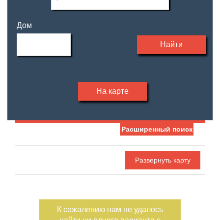
Дом
Найти
На карте
Расширенный поиск
Дата публикации
Жилая площадь
—
Номер объекта
Площадь кухни
—
К сожалению нам не удалось
Санузел
Этаж