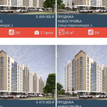
5 409 000 ₽
ПРОДАЖА
КА
НОВОСТРОЙКА
КИДЗЕ, 5
УЛИЦА ОРДЖОНИКИДЗЕ, 5
2
17 фото
2/9
40 м
2/9
5 473 000 ₽
ПРОДАЖА
КА
НОВОСТРОЙКА