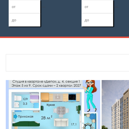
—
—
Дата публикации
Жилая площадь
Санузел
—
Номер объекта
Площадь кухни
Балконов
—
Лоджий