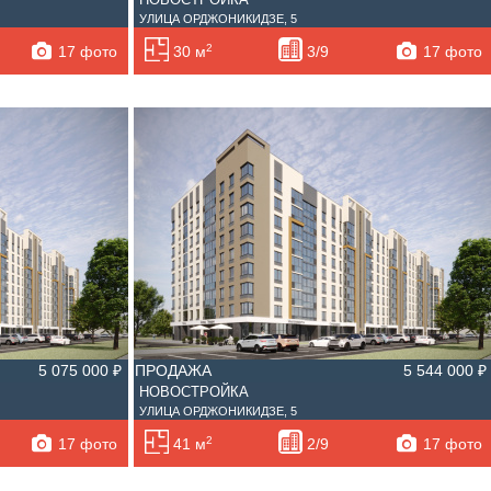
УЛИЦА ОРДЖОНИКИДЗЕ, 5
2
17 фото
17 фото
30 м
3/9
5 075 000 ₽
ПРОДАЖА
5 544 000 ₽
НОВОСТРОЙКА
УЛИЦА ОРДЖОНИКИДЗЕ, 5
2
17 фото
17 фото
41 м
2/9