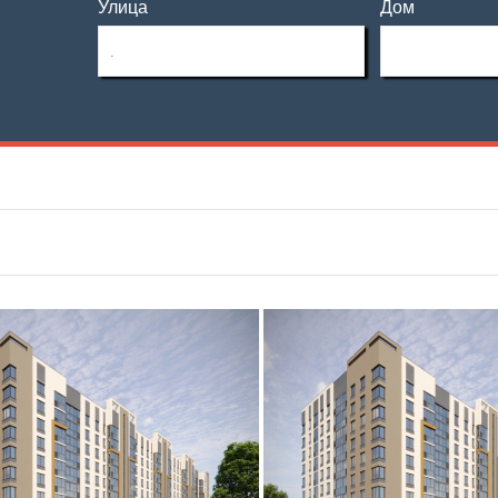
Улица
Дом
Этаж
Материал дома
—
Этажность
Планировка
—
Не первый
Не последний