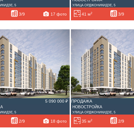
КИДЗЕ, 5
УЛИЦА ОРДЖОНИКИДЗЕ, 5
2
17 фото
3/9
41 м
3/9
5 090 000 ₽
ПРОДАЖА
КА
НОВОСТРОЙКА
КИДЗЕ, 5
УЛИЦА ОРДЖОНИКИДЗЕ, 5
2
18 фото
2/9
35 м
2/9