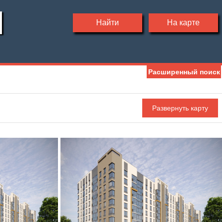
Найти
На карте
Расширенный поиск
Ипотека
Обмен
С фото