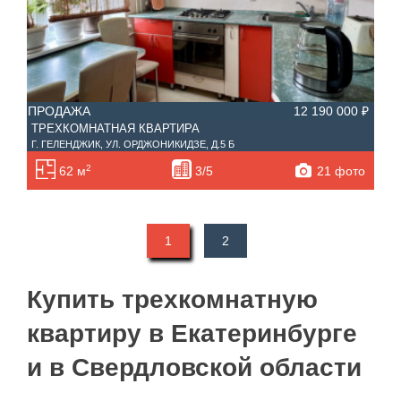
ПРОДАЖА
12 190 000 ₽
ТРЕХКОМНАТНАЯ КВАРТИРА
Г. ГЕЛЕНДЖИК, УЛ. ОРДЖОНИКИДЗЕ, Д.5 Б
2
21 фото
62 м
3/5
1
2
Купить трехкомнатную
квартиру в Екатеринбурге
и в Свердловской области