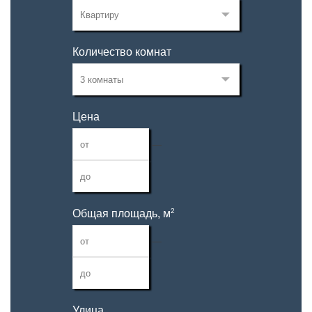
Количество комнат
Цена
—
2
Общая площадь, м
—
Улица