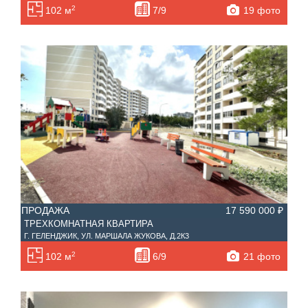
2
19 фото
102 м
7/9
ПРОДАЖА
17 590 000 ₽
ТРЕХКОМНАТНАЯ КВАРТИРА
Г. ГЕЛЕНДЖИК, УЛ. МАРШАЛА ЖУКОВА, Д.2К3
2
21 фото
102 м
6/9