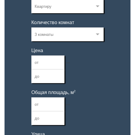
Количество комнат
Цена
—
2
Общая площадь, м
—
Улица