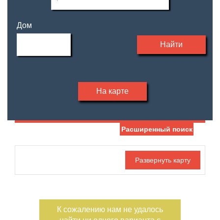
Дом
Найти
На карте
Расширенный поиск
Дата публикации
Жилая площадь
—
Номер объекта
Площадь кухни
—
К сожалению нам не удалось
Санузел
Этаж