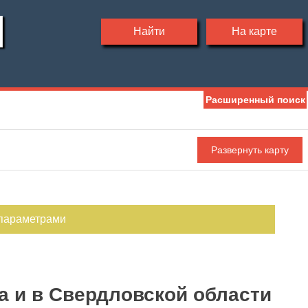
Найти
На карте
Расширенный поиск
Ипотека
Обмен
С фото
 параметрами
а и в Свердловской области