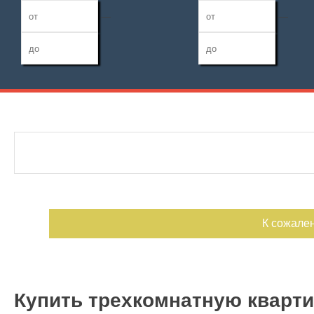
—
—
Дата публикации
Жилая площадь
Санузел
—
Номер объекта
Площадь кухни
Балконов
—
Лоджий
К сожале
Купить трехкомнатную кварти