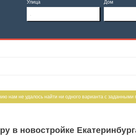
Улица
Дом
Этаж
Материал дома
—
Этажность
Планировка
—
Не первый
Не последний
нию нам не удалось найти ни одного варианта с заданными
ру в новостройке Екатеринбург