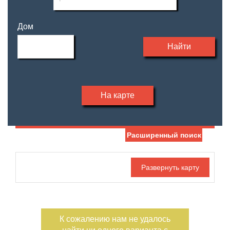
Дом
Найти
На карте
Расширенный поиск
Дата публикации
Жилая площадь
—
Номер объекта
Площадь кухни
—
К сожалению нам не удалось
Санузел
Этаж