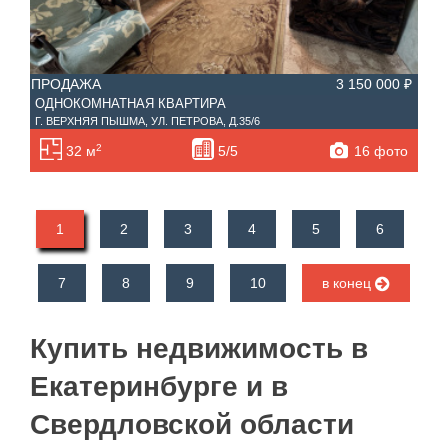
ПРОДАЖА
3 150 000 ₽
ОДНОКОМНАТНАЯ КВАРТИРА
Г. ВЕРХНЯЯ ПЫШМА, УЛ. ПЕТРОВА, Д.35/6
2
16 фото
32 м
5/5
1
2
3
4
5
6
7
8
9
10
в конец
Купить недвижимость в
Екатеринбурге и в
Свердловской области