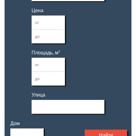
Цена
—
2
Площадь, м
—
Улица
Дом
Найти