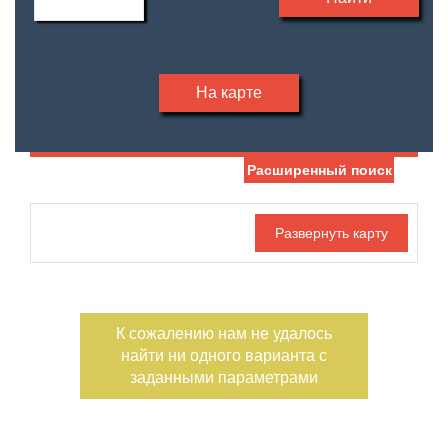
На карте
Расширенный поиск
Дата публикации
С фото
Отдельный вход
Номер объекта
К сожалению нам не удалось
найти ни одного варианта с
заданными параметрами