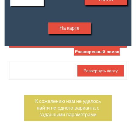
На карте
Расширенный поиск
Дата публикации
С фото
Отдельный вход
Номер объекта
К сожалению нам не удалось
найти ни одного варианта с
заданными параметрами