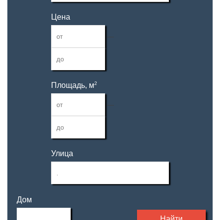
Цена
—
2
Площадь, м
—
Улица
Дом
Найти