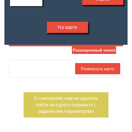
На карте
Расширенный поиск
Дата публикации
С фото
Отдельный вход
Номер объекта
К сожалению нам не удалось
найти ни одного варианта с
заданными параметрами