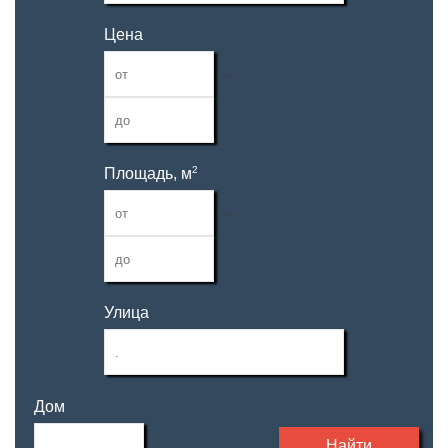
Цена
—
2
Площадь, м
—
Улица
Дом
Найти