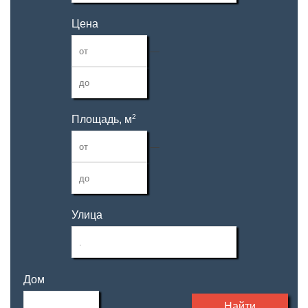
Цена
—
2
Площадь, м
—
Улица
Дом
Найти