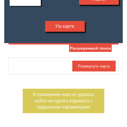
На карте
Расширенный поиск
Дата публикации
С фото
Отдельный вход
Номер объекта
К сожалению нам не удалось
найти ни одного варианта с
заданными параметрами