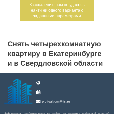
К сожалению нам не удалось
Санузел
Этаж
найти ни одного варианта с
—
заданными параметрами
Балконов
Этажность
—
Лоджий
Не первый
Снять четырехкомнатную
Не последний
квартиру в Екатеринбурге
Материал дома
и в Свердловской области
Мебель
Холодильник
Стиральная машина
Планировка
С фото
Тип дома
profrealt-crm@list.ru
Информация, опубликованная на сайте, не является публичной офертой,