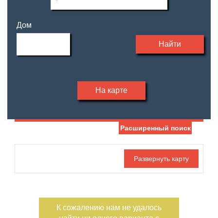
Дом
Найти
На карте
Расширенный поиск
Дата публикации
Жилая площадь
—
Номер объекта
Площадь кухни
—
К сожалению нам не удалось
Санузел
Этаж