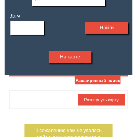
Дом
Найти
На карте
Расширенный поиск
Дата публикации
Жилая площадь
—
Номер объекта
Площадь кухни
—
К сожалению нам не удалось
Санузел
Участок, сотки