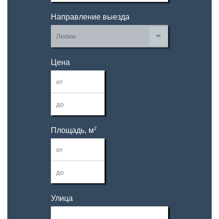
Направление выезда
Цена
—
2
Площадь, м
—
Улица