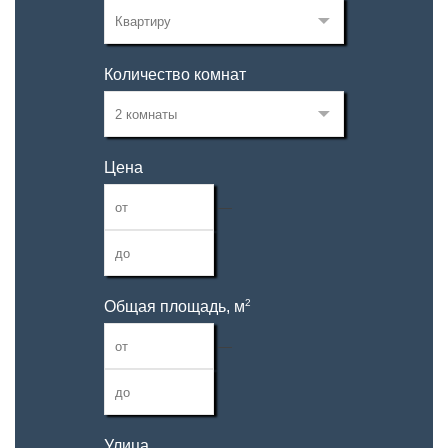
Количество комнат
Цена
—
2
Общая площадь, м
—
Улица