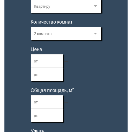
Количество комнат
Цена
—
2
Общая площадь, м
—
Улица