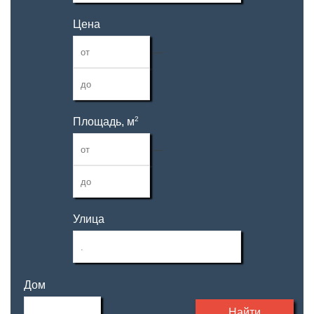
Цена
—
2
Площадь, м
—
Улица
Дом
Найти