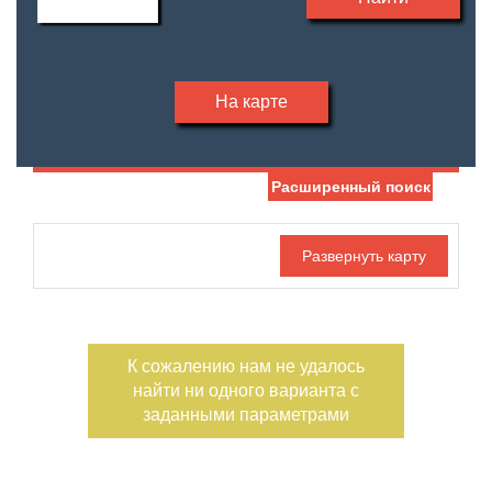
На карте
Расширенный поиск
Дата публикации
Номер объекта
К сожалению нам не удалось
Санузел
Этаж
найти ни одного варианта с
—
заданными параметрами
Балконов
Этажность
—