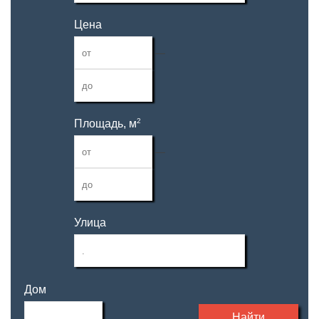
Цена
—
2
Площадь, м
—
Улица
Дом
Найти