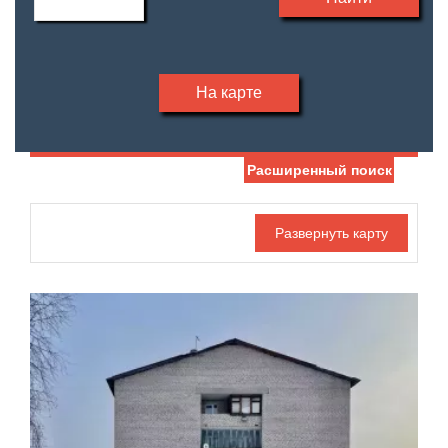
На карте
Расширенный поиск
Дата публикации
Номер объекта
Санузел
Этаж
—
Балконов
Этажность
—