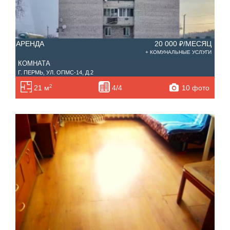
Лоджий
Не первый
Не последний
АРЕНДА
20 000 ₽/МЕСЯЦ
Материал дома
+ КОМУНАЛЬНЫЕ УСЛУГИ
Мебель
КОМНАТА
Холодильник
Г. ПЕРМЬ, УЛ. ОПМС-14, Д.2
Стиральная машина
2
10 фото
21 м
4/4
С фото