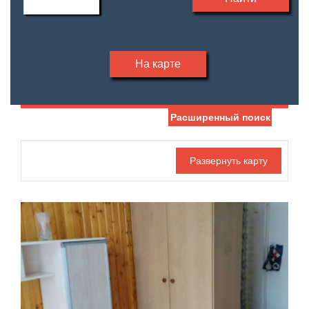
На карте
Расширенный поиск
Дата публикации
Номер объекта
Санузел
Этаж
—
Балконов
Этажность
—