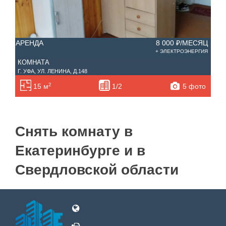
Лоджий
Не первый
Не последний
АРЕНДА
8 000 ₽/МЕСЯЦ
Материал дома
+ ЭЛЕКТРОЭНЕРГИЯ
Мебель
КОМНАТА
Холодильник
Г. УФА, УЛ. ЛЕНИНА, Д.148
Стиральная машина
2
5 фото
15 м
1/2
С фото
Снять комнату в
Екатеринбурге и в
Свердловской области