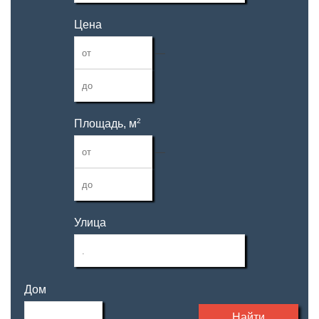
Цена
—
2
Площадь, м
—
Улица
Дом
Найти