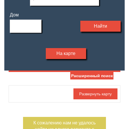
Дом
Найти
На карте
Расширенный поиск
Дата публикации
Жилая площадь
—
Номер объекта
Площадь кухни
—
К сожалению нам не удалось
Санузел
Этаж