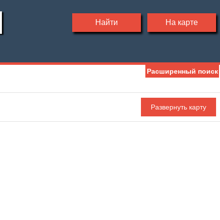
Найти
На карте
Расширенный поиск
Мебель
Холодильник
Стиральная машина
С фото