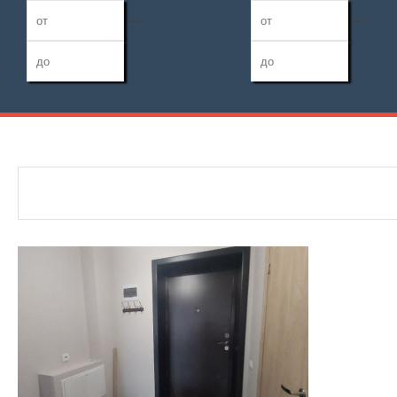
—
—
Дата публикации
Жилая площадь
Санузел
—
Номер объекта
Площадь кухни
Балконов
—
Лоджий