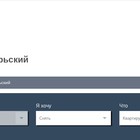
рьский
ьский
Я хочу
Что