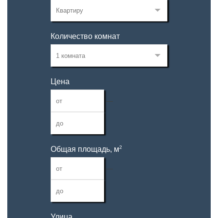
Количество комнат
Цена
—
2
Общая площадь, м
—
Улица