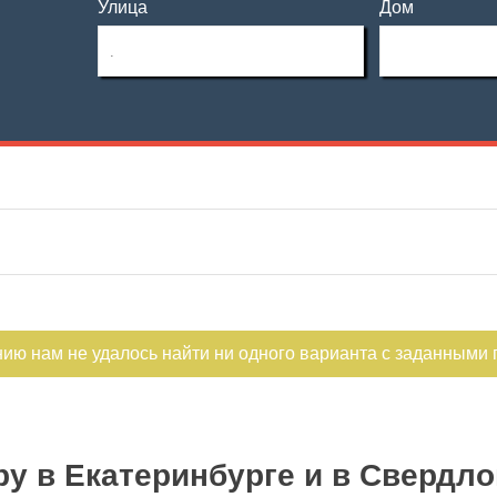
Улица
Дом
Этаж
Материал дома
—
Этажность
Планировка
—
Тип дома
Не первый
Не последний
нию нам не удалось найти ни одного варианта с заданными
у в Екатеринбурге и в Свердло