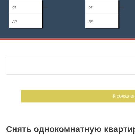
—
—
Дата публикации
Жилая площадь
Санузел
—
Номер объекта
Площадь кухни
Балконов
—
Лоджий
К сожале
Снять однокомнатную квартир