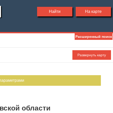
Найти
На карте
Расширенный поиск
Мебель
Холодильник
Стиральная машина
С фото
 параметрами
вской области