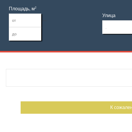
2
Площадь, м
Улица
—
Дата публикации
С фото
Отдельный вход
Номер объекта
К сожале