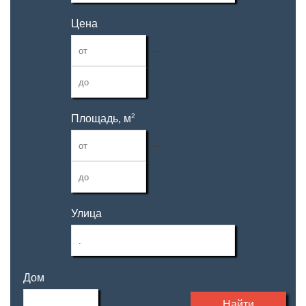
Цена
—
2
Площадь, м
—
Улица
Дом
Найти