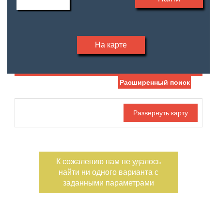
На карте
Расширенный поиск
Дата публикации
С фото
Отдельный вход
Номер объекта
К сожалению нам не удалось
найти ни одного варианта с
заданными параметрами