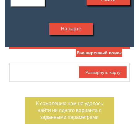
На карте
Расширенный поиск
Дата публикации
С фото
Номер объекта
К сожалению нам не удалось
найти ни одного варианта с
заданными параметрами