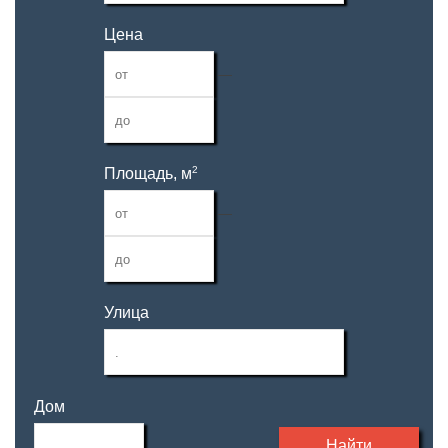
Цена
—
2
Площадь, м
—
Улица
Дом
Найти