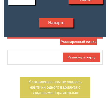
На карте
Расширенный поиск
Дата публикации
С фото
Номер объекта
К сожалению нам не удалось
найти ни одного варианта с
заданными параметрами