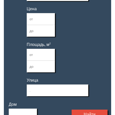
Цена
—
2
Площадь, м
—
Улица
Дом
Найти