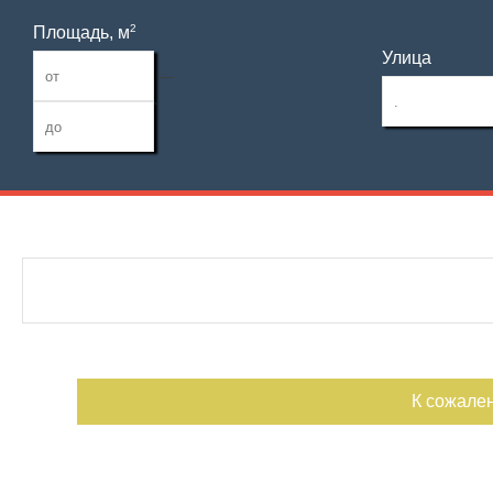
2
Площадь, м
Улица
—
Дата публикации
С фото
Номер объекта
К сожале