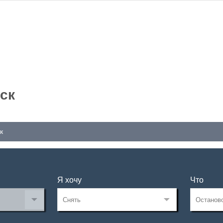
ск
к
Я хочу
Что