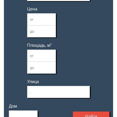
Цена
—
2
Площадь, м
—
Улица
Дом
Найти