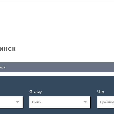
инск
нск
Я хочу
Что