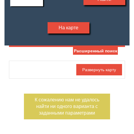
На карте
Расширенный поиск
Дата публикации
С фото
Номер объекта
К сожалению нам не удалось
найти ни одного варианта с
заданными параметрами