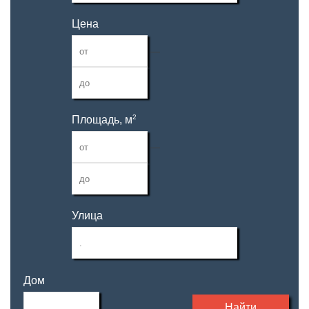
Цена
—
2
Площадь, м
—
Улица
Дом
Найти