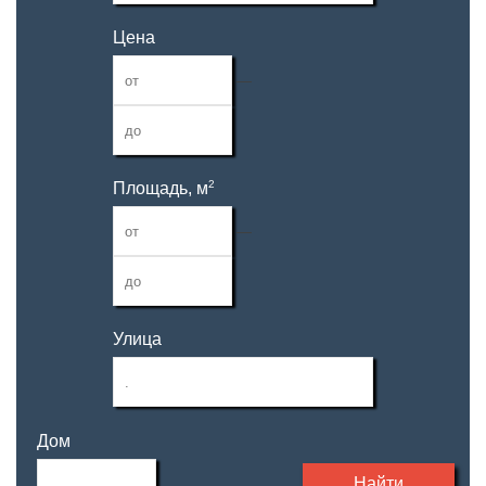
Цена
—
2
Площадь, м
—
Улица
Дом
Найти