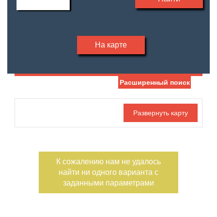
На карте
Расширенный поиск
Дата публикации
С фото
Номер объекта
К сожалению нам не удалось
найти ни одного варианта с
заданными параметрами