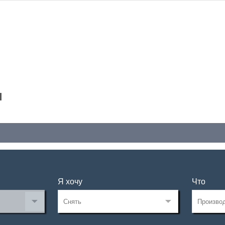
н
Я хочу
Что