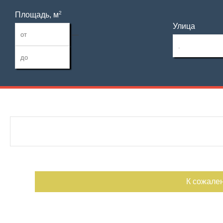
2
Площадь, м
Улица
—
Дата публикации
С фото
Номер объекта
К сожале