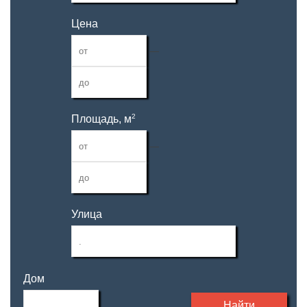
Цена
—
2
Площадь, м
—
Улица
Дом
Найти