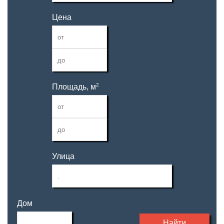
Цена
—
2
Площадь, м
—
Улица
Дом
Найти