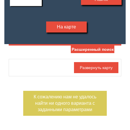
На карте
Расширенный поиск
Дата публикации
С фото
Отдельный вход
Номер объекта
К сожалению нам не удалось
найти ни одного варианта с
заданными параметрами