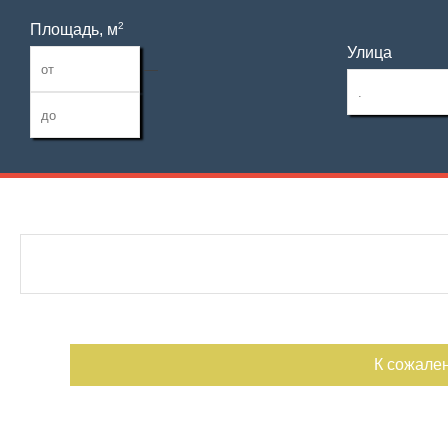
2
Площадь, м
Улица
—
Дата публикации
С фото
Отдельный вход
Номер объекта
К сожале