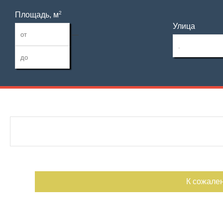
2
Площадь, м
Улица
—
Дата публикации
С фото
Отдельный вход
Номер объекта
К сожале