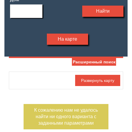
Найти
На карте
Расширенный поиск
Дата публикации
С фото
Отдельный вход
Номер объекта
К сожалению нам не удалось
найти ни одного варианта с
заданными параметрами