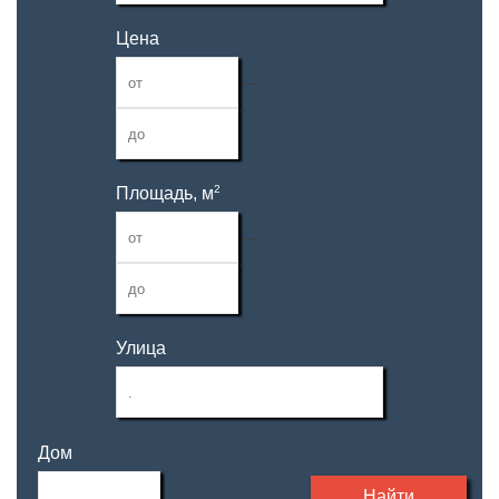
Цена
—
2
Площадь, м
—
Улица
Дом
Найти