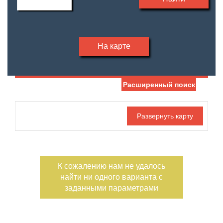
На карте
Расширенный поиск
Дата публикации
С фото
Отдельный вход
Номер объекта
К сожалению нам не удалось
найти ни одного варианта с
заданными параметрами