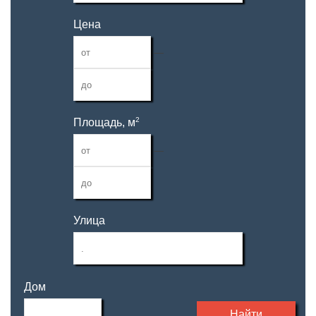
Цена
—
2
Площадь, м
—
Улица
Дом
Найти