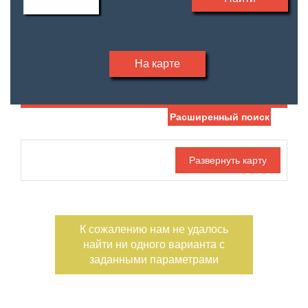
На карте
Расширенный поиск
Дата публикации
С фото
Отдельный вход
Номер объекта
К сожалению нам не удалось
найти ни одного варианта с
заданными параметрами