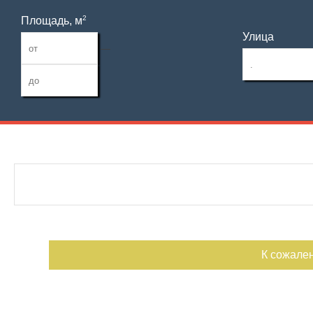
2
Площадь, м
Улица
—
Дата публикации
С фото
Отдельный вход
Номер объекта
К сожале