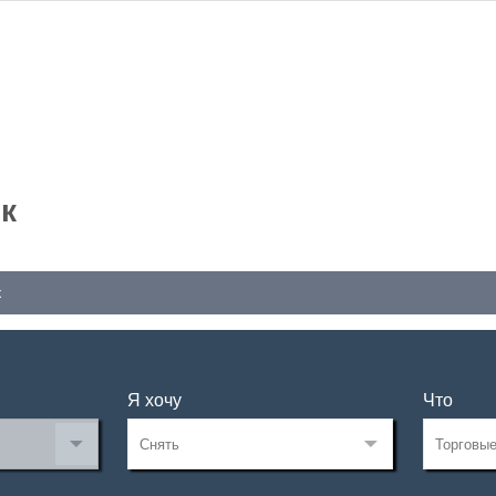
к
к
Я хочу
Что