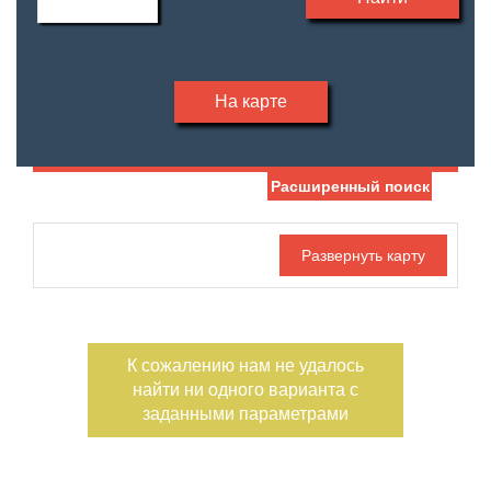
На карте
Расширенный поиск
Дата публикации
С фото
Отдельный вход
Номер объекта
К сожалению нам не удалось
найти ни одного варианта с
заданными параметрами