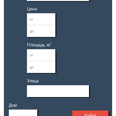
Цена
—
2
Площадь, м
—
Улица
Дом
Найти