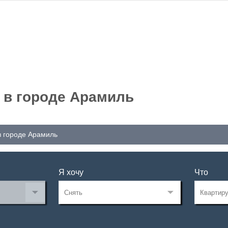
 в городе Арамиль
в городе Арамиль
Я хочу
Что