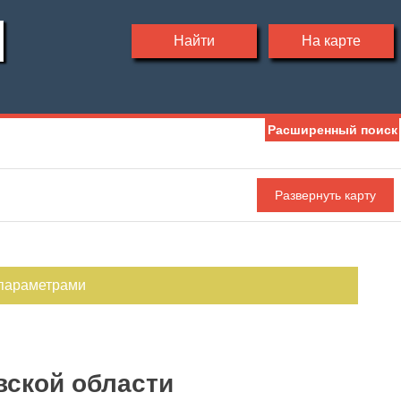
Найти
На карте
Расширенный поиск
Мебель
Холодильник
Стиральная машина
С фото
 параметрами
вской области