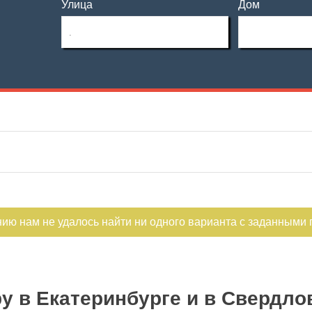
Улица
Дом
Этаж
Материал дома
—
Этажность
Планировка
—
Тип дома
Не первый
Не последний
нию нам не удалось найти ни одного варианта с заданными
у в Екатеринбурге и в Свердло