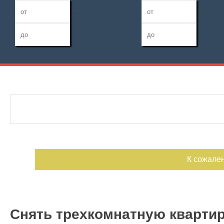
—
—
Дата публикации
Жилая площадь
Санузел
—
Номер объекта
Площадь кухни
Балконов
—
Лоджий
К сожале
Снять трехкомнатную квартир