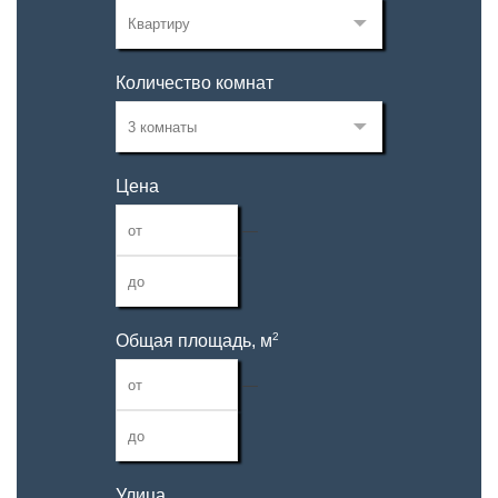
Количество комнат
Цена
—
2
Общая площадь, м
—
Улица