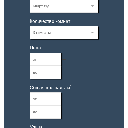
Количество комнат
Цена
—
2
Общая площадь, м
—
Улица