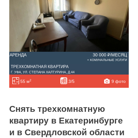
—
Балконов
Этажность
—
Лоджий
Не первый
Не последний
АРЕНДА
30 000 ₽/МЕСЯЦ
Материал дома
+ КОМУНАЛЬНЫЕ УСЛУГИ
Мебель
ТРЕХКОМНАТНАЯ КВАРТИРА
Холодильник
Г. УФА, УЛ. СТЕПАНА ХАЛТУРИНА, Д.44
Стиральная машина
Планировка
2
9 фото
55 м
3/5
С фото
Тип дома
Снять трехкомнатную
квартиру в Екатеринбурге
и в Свердловской области