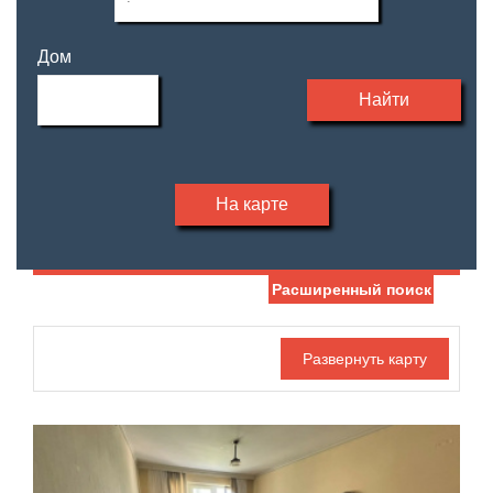
Дом
Найти
На карте
Расширенный поиск
Дата публикации
Жилая площадь
—
Номер объекта
Площадь кухни
—
Санузел
Этаж