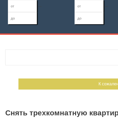
—
—
Дата публикации
Жилая площадь
Санузел
—
Номер объекта
Площадь кухни
Балконов
—
Лоджий
К сожале
Снять трехкомнатную квартир