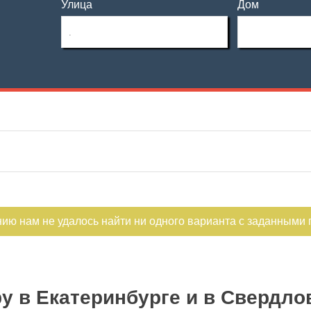
Улица
Дом
Этаж
Материал дома
—
Этажность
Планировка
—
Тип дома
Не первый
Не последний
нию нам не удалось найти ни одного варианта с заданными
у в Екатеринбурге и в Свердло