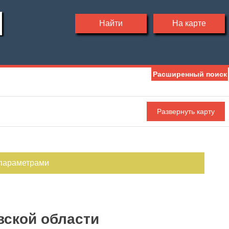
Найти
На карте
Расширенный поиск
Мебель
Холодильник
Стиральная машина
С фото
 параметрами
вской области