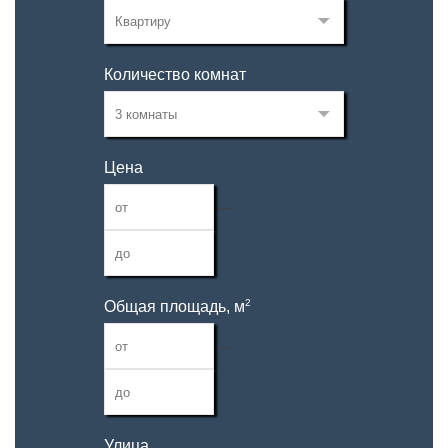
Количество комнат
Цена
—
2
Общая площадь, м
—
Улица